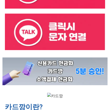
카드깡이란?