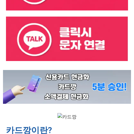
카드깡이란?