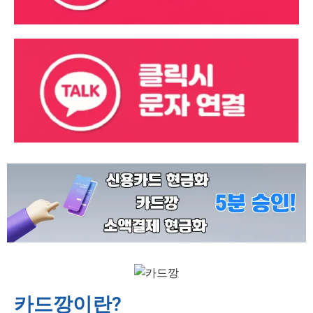
카드깡이란?