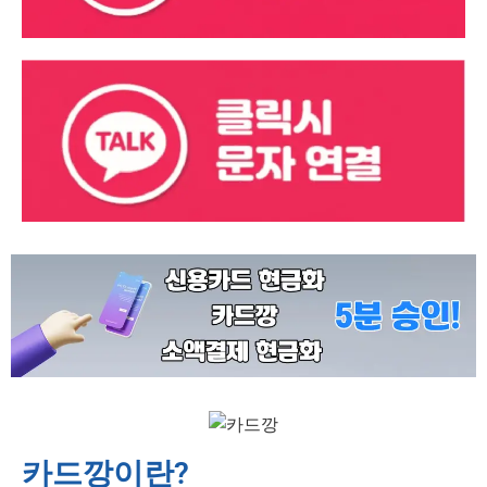
카드깡이란?