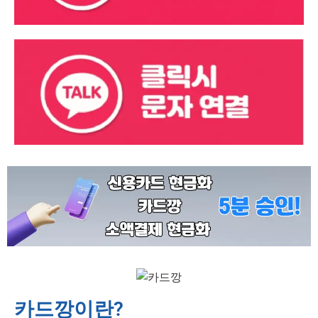
카드깡이란?