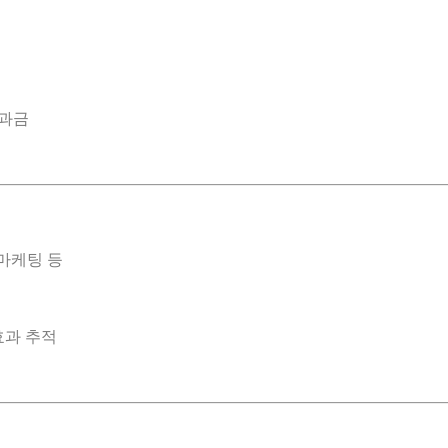
 과금
리마케팅 등
효과 추적